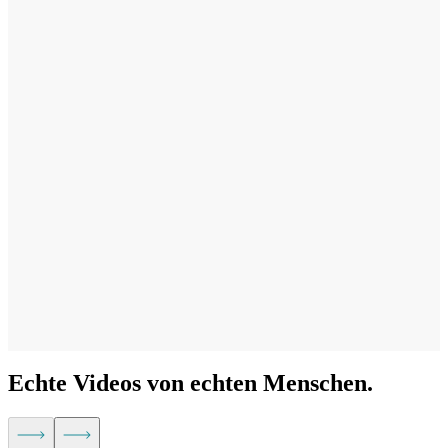
Verfeinere deine Botschaft
Verleihe deinen Videos schneller den letzten Schliff mit intelligenten
Vorschlägen für Videotitel, Beschreibungen und Clips, die
hervorgehoben werden sollen.
Echte Videos von echten Menschen.