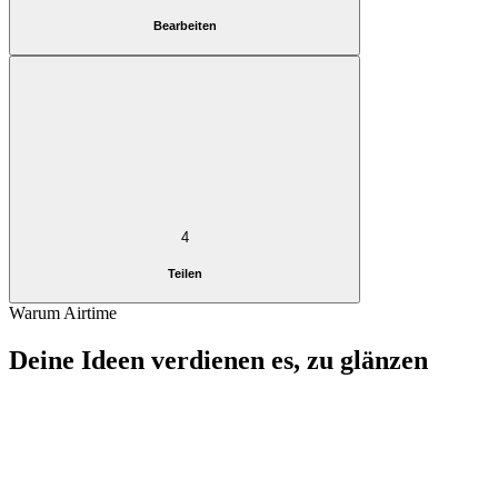
Bearbeiten
4
Teilen
Warum Airtime
Deine Ideen verdienen es, zu glänzen
Sieh in jeder Aufnahme blenden aus
Der erste Eindruck zählt. Airtime hilft dir dabei, einen Look zu