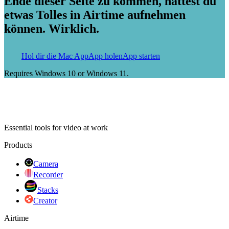
Ende dieser Seite zu kommen, hättest du
etwas Tolles in Airtime aufnehmen
können. Wirklich.
Hol dir die Mac App
App holen
App starten
Requires Windows 10 or Windows 11.
Essential tools for video at work
Products
Camera
Recorder
Stacks
Creator
Airtime