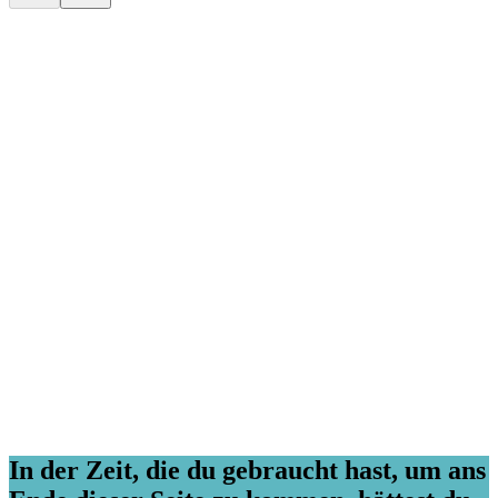
Kevin Hu,
CEO von Metaplane
Meg Lewis,
Künstlerin & Designerin
Ellen Yin,
Gründerin von Cubicle to CEO
Cat Mulvihil
Trainerin und Referentin
In der Zeit, die du gebraucht hast, um ans