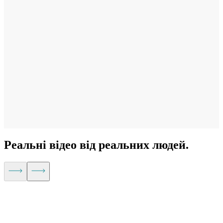
Скажіть влучніше
Оформлюйте відео швидше завдяки розумним підказкам для
заголовків, описів і ключових моментів.
Реальні відео від реальних людей.