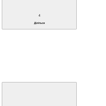
4
Діліться
1