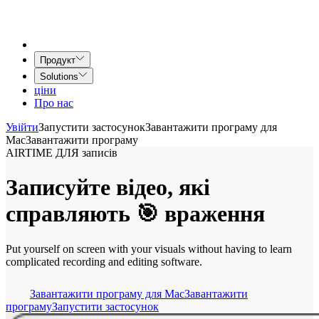
Продукт
Solutions
ціни
Про нас
Увійти
Запустити застосунок
Завантажити програму для
Mac
Завантажити програму
AIRTIME ДЛЯ записів
Записуйте відео, які
справляють 🎯 враження
Put yourself on screen with your visuals without having to learn
complicated recording and editing software.
Завантажити програму для Mac
Завантажити
програму
Запустити застосунок