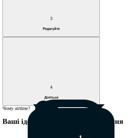
3
Редагуйте
4
Діліться
Чому airtime?
Ваші ідеї заслуговують на визнання