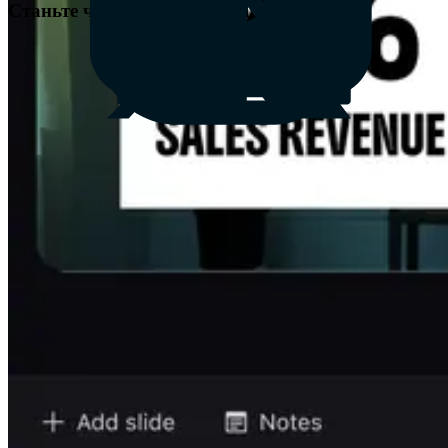
Станьте частиною своїх слайдів