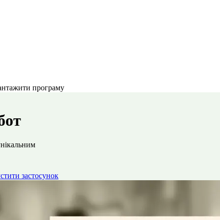
антажити програму
бот
унікальним
стити застосунок