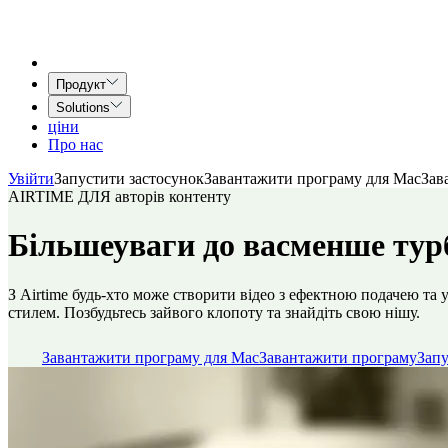
Продукт
Solutions
ціни
Про нас
Увійти
Запустити застосунок
Завантажити програму для Mac
Зав
AIRTIME ДЛЯ авторів контенту
Більше
уваги до вас
менше тур
З Airtime будь-хто може створити відео з ефектною подачею та 
стилем. Позбудьтесь зайвого клопоту та знайдіть свою нішу.
Завантажити програму для Mac
Завантажити програму
Запу