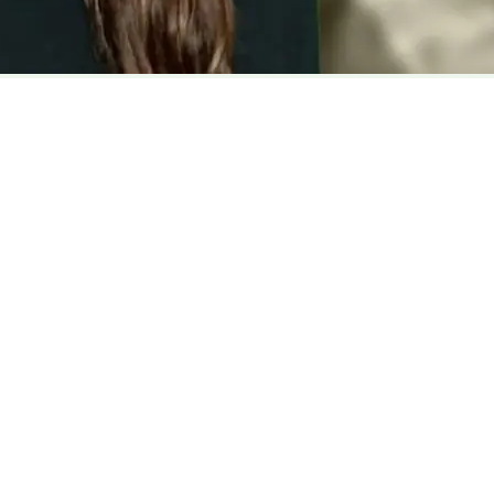
ас. Станьте центром свого відео й поділіться енергією з аудито