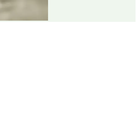
рією.