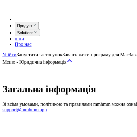
Продукт
Solutions
ціни
Про нас
Увійти
Запустити застосунок
Завантажити програму для Mac
Зав
Меню
-
Юридична інформація
Умови
Загальна інформація
Умови надання послуг
Угода Airtime for Teams
Угода про наданн
Зі всіма умовами, політикою та правилами mmhmm можна ознайо
Політика
support@mmhmm.app
.
Допустиме використання та Політика поведінки
Політика щодо
Notice at Collection