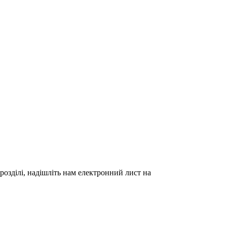
озділі, надішліть нам електронний лист на
ійності
Community Guidelines
Job Applicant Privacy Policy and