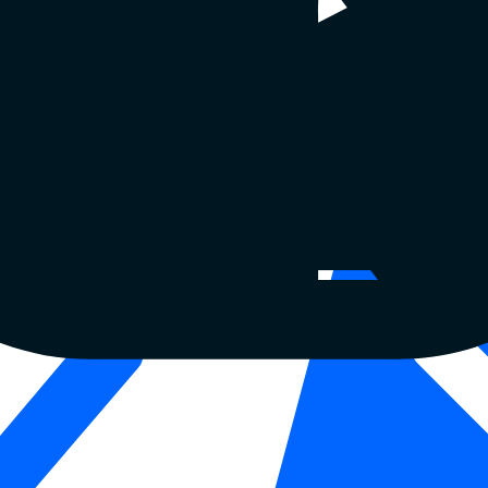
і в Каліфорнії
Умови надання послуг
Центр довіри
Патенти та то