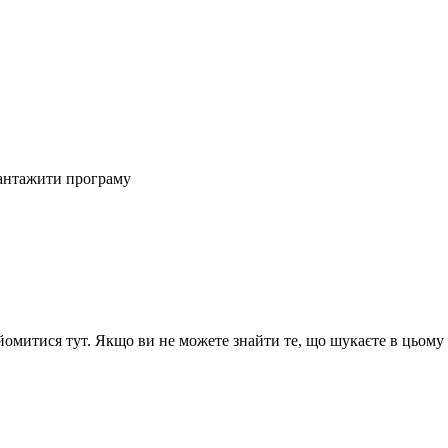
антажити програму
я творчих послуг
митися тут. Якщо ви не можете знайти те, що шукаєте в цьому р
 авторських прав
Принципи конфіденційності
Політика конфіденц