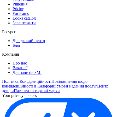
Рішення
Pricing
For teams
Looks catalog
Завантажити
Ресурси
Довідковий центр
Блог
Компанія
Про нас
Вакансії
Для запитів ЗМІ
Політика Конфіденційності
Повідомлення щодо
конфіденційності в Каліфорнії
Умови надання послуг
Центр
довіри
Патенти та торгові марки
Your privacy choices