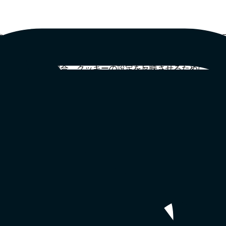
クッキーを拒否するオプションが用意されている場合があり、
でご注意ください。当社のモバイルアプリをご利用の場合、お
、お使いのブラウザまたはデバイスの「ヘルプ」または「設定
ど）を使用する場合、クッキーの設定を反映させるために、個
た際に、クッキーの通知が表示される場合があります。その通
知で「拒否する」をクリックすると、必須クッキー以外のクッ
る場合があります。Google アナリティクスとそのデータ収集
。Google アナリティクスによる分析目的でのお客様の情報
のサービス上の一部のクッキーは、お客様により適切な広告を