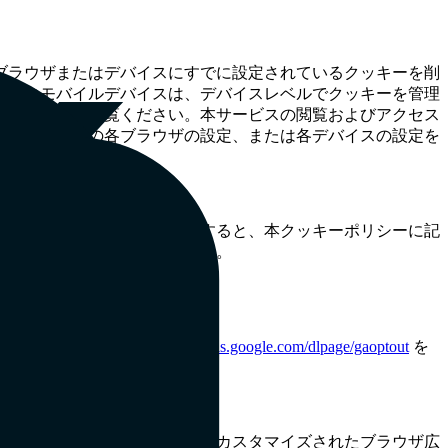
ブラウザまたはデバイスにすでに設定されているクッキーを削
客様のモバイルデバイスは、デバイスレベルでクッキーを管理
」メニューをご覧ください。本サービスの閲覧およびアクセス
々のデバイスの各ブラウザの設定、または各デバイスの設定を
知で「同意する」をクリックすると、本クッキーポリシーに記
キーを拒否したことになります。
・処理方法の詳細については、
の使用を停止するには、
https://tools.google.com/dlpage/gaoptout
を
提供するために使用されます。カスタマイズされたブラウザ広