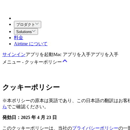
プロダクト
Solutions
料金
Airtime について
サインイン
アプリを起動
Mac アプリを入手
アプリを入手
メニュー
-
クッキーポリシー
規約
クッキーポリシー
サービス利用規約
Airtime（チーム向け）契約
クリエイティブ
※本ポリシーの原本は英語であり、この日本語の翻訳はお客
ら
でご確認ください。
ポリシー
発効日：2025 年 4 月 23 日
許容される利用と行動に関するポリシー
著作権ポリシー
プラ
このクッキーポリシーは、当社の
プライバシーポリシー
の一