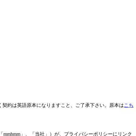
く契約は英語原本になりますこと、ご了承下さい。原本は
こち
ン
Job Applicant Privacy Policy and Notice at Collection
下、「mmhmm」、「当社」）が、プライバシーポリシーにリンク