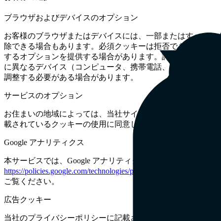
ブラウザおよびデバイスのオプション
お客様のブラウザまたはデバイスには、一部またはすべての
除できる場合もあります。必須クッキーは拒否できませんの
するオプションを提供する場合があります。詳細については
に異なるデバイス（コンピュータ、携帯電話、タブレットな
調整する必要がある場合があります。
サービスのオプション
お住まいの地域によっては、当社サイトに初めてアクセスし
載されているクッキーの使用に同意したことになり、その通
Google アナリティクス
本サービスでは、Google アナリティクスクッキーを使用す
https://policies.google.com/technologies/partner-sites
をご覧ください
ご覧ください。
広告クッキー
当社のプライバシーポリシーに記載されているように、当社