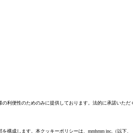
・サービス契約
様の利便性のためのみに提供しております。法的に承諾いただ
イバシー方針
プライバシーポリシー
コミュニティ・ガイドライ
部を構成します。本クッキーポリシーは、mmhmm inc.（以