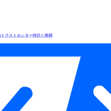
約
トラストセンター
特許と商標