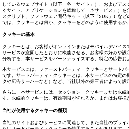
しているウェブサイト（以下、各「サイト」）、およびデス
セキュリティ
るサイト、アプリケーションを総称して「本サービス」）を
スクリプト、ソフトウェア開発キット（以下「SDK」）な
Airtime トラストセンター
当社の責任ある開示とバグ報奨金ポ
では、クッキーとは何か、クッキーをどのように使用するか
クッキーの基本
クッキーとは、お客様がオンラインまたはモバイルデバイス
サービスが意図したとおりに機能させる、お客様の好みや設
分析する、本サービスをパーソナライズする、特定の広告お
本サービスには、ファーストパーティ・クッキーとサードパ
です。サードパーティ・クッキーとは、本サービスの特定の
クや広告サーバーなど）など、当社以外の第三者によって設
さらに、本サービスには、セッション・クッキーまたは永続
す。永続的クッキーは、有効期限が切れるか、またはお客様
当社が使用するクッキーの種類
当社のサイトおよびサービスに関連して、また当社のプライ
たはサードパーティ・クッキーを使用することがあります。