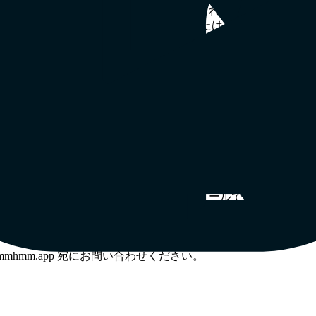
お客様のコンピュータにクッキーが保存されるのを一般的に制
nce の Consumer Opt-Out リンク
（英語）、または
Your Online Choice
また、Google の広告設定を使用して、ディスプレイ広告の G
どのように情報を収集および共有するかを管理するための設定
選択ページ（
https://www.networkadvertising.org/mobile-choice
（英語）
詳細については、当社の
プライバシーポリシー
をご覧ください
。変更があった場合は、このページに新しいクッキーポリシー
を変更する場合は、登録ユーザーに電子メールで通知します。
mhmm.app 宛にお問い合わせください。