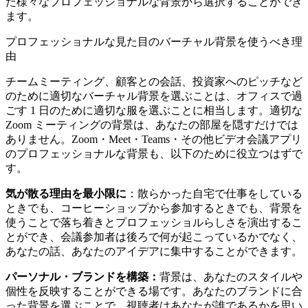
た様々なプロフェッショナルな背景から選択することができ
ます。
プロフェッショナルな見た目のバーチャル背景を使うべき理
由
チームミーティング、顧客との会話、投資家へのピッチなど
のために適切なバーチャル背景を選ぶことは、オフィスで過
ごす 1 日のために適切な服を選ぶことに相当します。適切な
Zoom ミーティングの背景は、あなたの部屋を隠すだけでは
ありません。Zoom・Meet・Teams・その他ビデオ会議アプリ
のプロフェッショナルな背景も、以下のために役立つはずで
す。
気が散る理由を最小限に
：散らかった自宅で仕事をしている
ときでも、コーヒーショップから参加するときでも、背景を
使うことで落ち着きとプロフェッショルらしさを演出するこ
とができ、会議参加者は後ろで何が起こっているかでなく、
あなたの話、あなたのアイデアに集中することができます。
パーソナル・ブランドを構築：
背景は、あなたのスタイルや
個性を反映することができる場です。あなたのブランドに合
った背景を選ぶことで、視聴者はあなたが誰であるかを思い