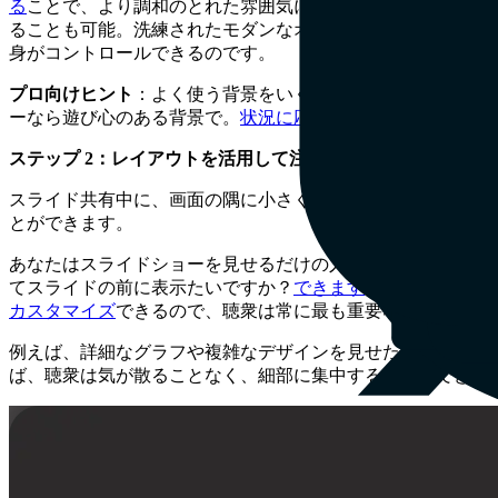
る
ことで、より調和のとれた雰囲気にし、同時にあなたの存在を
ることも可能。洗練されたモダンなオフィス、楽しいトロピ
身がコントロールできるのです。
プロ向けヒント
：よく使う背景をいくつか選んでおき、会議
ーなら遊び心のある背景で。
状況に応じた背景
を使えば、印
ステップ 2：レイアウトを活用して注目を集める
スライド共有中に、画面の隅に小さく映るだけの存在 になって
とができます。
あなたはスライドショーを見せるだけの人なのではなく、そ
てスライドの前に表示たいですか？
できます
。画面を分割し
カスタマイズ
できるので、聴衆は常に最も重要な部分にフォ
例えば、詳細なグラフや複雑なデザインを見せたい場合は、
ば、聴衆は気が散ることなく、細部に集中することができま