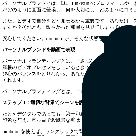
パーソナルブランドとは、単に LinkedIn のプロフィー
がどのように画面に登場し、何を大切にし、どのようにコミ
また、ビデオで自分をどう見せるかも重要です。あなたは、
ますか？それとも、散らかった部屋を見せてしまっていませ
安心してください。mmhmm が、そんな状態を卒業するお手
パーソナルブランドを動画で表現
パーソナルブランディングとは、「退屈なビジネススタイル」
満載のビデオプレゼンをしているときでも、画面共有をしな
び心のバランスをとりながら、あなたがどんな状況でも輝け
くれます。
パーソナルブランディングとは、「退屈なビジネススタイル
ステップ 1：適切な背景でシーンを設定
たとえデジタルであっても、第一印象は重要です。背景は、
印象を与え、真っ白で殺風景な壁は、準備不足の印象を与え
mmhmm を使えば、ワンクリックで背景を整えられます。