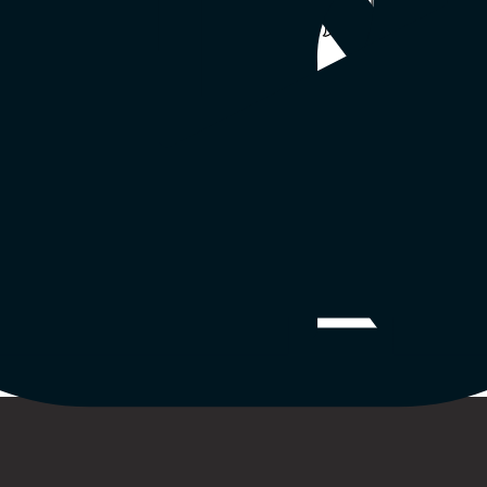
際立たせることができます。また、100 種類以上ある mmh
カルビーチ、あるいはあなたのスタイルを反映したカスタムデ
のトーンに合わせてその中から選択しましょう。ライアント向
象をレベルアップできます。
いませんか？mmhmm を使えば、
動画のレイアウト
をカスタ
の一部なのです。ダイナミックかつ魅力的な方法で、あなた自
てニュースキャスター風にしたい？もちろんできます。mmhm
ーカスできます。
画面上の自分の存在感を小さくして、コンテンツに焦点を当て
す。