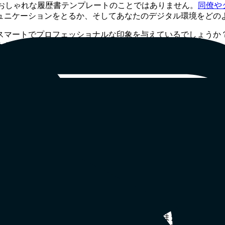
ルや、おしゃれな履歴書テンプレートのことではありません。
同僚や
ュニケーションをとるか、そしてあなたのデジタル環境をどの
スマートでプロフェッショナルな印象を与えているでしょうか
んか？
伝いをします。
や「無理に奇抜であること」を意味するものではなく、「最高の
がらオンラインで共同作業をしているときでも、アイデアを出
るように設計されています。どんな場面でも、気まずいビデオ
」や「無理に奇抜であること」を意味するものではなく、「最
あなたが思っている以上に、あなた自身を物語っています。例
かねません。
背景を気に入ってはいるけれど、少し味気ない、または散らかっ