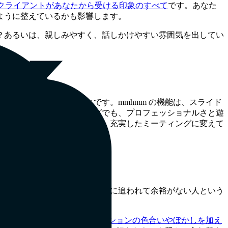
クライアントがあなたから受ける印象のすべて
です。あなた
ように整えているかも影響します。
？あるいは、親しみやすく、話しかけやすい雰囲気を出してい
あなた」を見せることです。mmhmm の機能は、スライド
し合うブレーンストーミングでも、プロフェッショナルさと遊
会議ではなく、自信に満ちた、充実したミーティングに変えて
高のあなた」を見せることです
えば、散らかった部屋は、仕事に追われて余裕がない人という
ていると感じるなら、
グラデーションの色合いやぼかしを加え