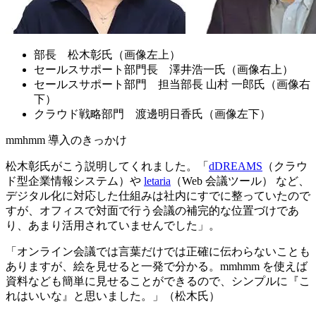
部長 松木彰氏（画像左上）
セールスサポート部門長 澤井浩一氏（画像右上）
セールスサポート部門 担当部長 山村 一郎氏（画像右
下）
クラウド戦略部門 渡邊明日香氏（画像左下）
mmhmm 導入のきっかけ
松木彰氏がこう説明してくれました。「
dDREAMS
（クラウ
ド型企業情報システム）や
letaria
（Web 会議ツール） など、
デジタル化に対応した仕組みは社内にすでに整っていたので
すが、オフィスで対面で行う会議の補完的な位置づけであ
り、あまり活用されていませんでした」。
「オンライン会議では言葉だけでは正確に伝わらないことも
ありますが、絵を見せると一発で分かる。mmhmm を使えば
資料なども簡単に見せることができるので、シンプルに『こ
れはいいな』と思いました。」（松木氏）