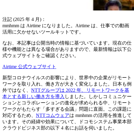
注記 (2025 年 4 月)：
mmhmm は Airtime になりました。Airtime は、仕事での動画
活用に欠かせないツールキットです。
なお、本記事は公開当時の情報に基づいています。現在の仕
様や機能とは異なる場合がありますので、最新情報は以下公
式ウェブサイトをご確認ください。
Airtime 公式ウェブサイト
新型コロナウイルスの影響により、世界中の企業がリモート
ワークを取り入れ、働き方が大きく変化しました。日本も例
外ではなく、
NTTグループは 2022 年、リモートワークを基
本とする新しい働き方を導入
しました。しかしコミュニケー
ションとコラボレーションの進化が求められる中、リモート
ワークがもたらす「多すぎる会議」問題に直面。この課題に
対応するため、
NTTコムウェア
は mmhmm の活用を推進して
います。その経緯や効果について、ドコモシステム事業本部
クラウドビジネス部の以下 4 名にお話を伺いました。