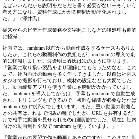
えばいいんだから説明をだらだら書く必要がないーそういう
考え方になり、資料作成にかかる時間が効率化されまし
た。」（澤井氏）
従来からのビデオ作成業務や文字起こしなどの後処理も劇的
に軽減
社内では、mmhmm 以前から動画作成をするケースもありま
したが、これらの動画制作の負担もが、mmhmm の導入で劇
的に軽減しました。渡邊明日香氏は次のように語ります。
「営業に取り扱い製品をより理解してもらうためなど、これ
まで、社内向けの動画を多く作ってきました。以前は社内ス
タジオで撮影を行っており、機材の設定なども大変でした
し、動画編集アプリを使う作業にも時間がかかっていまし
た。mmhmm を導入してからは、字幕も mmhmm で自動生成
され、トリミングもできるので、複雑な編集が必要なければ
mmhmm だけで済んでしまいます。また、重い動画の別拠点
との共有はこれまで悩みの種でしたが、URL を共有するだ
けで相手に動画を見せられるのは画期的でした。現在は社内
向けの動画制作全般で mmhmm を使っています。」
「営業からの要望で作る動画もあるのですが、これまでは制