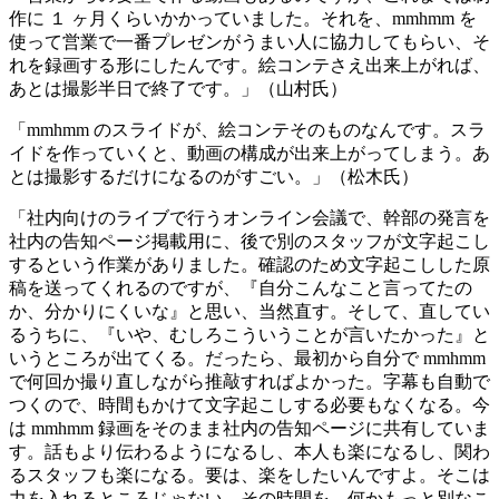
作に １ ヶ月くらいかかっていました。それを、mmhmm を
使って営業で一番プレゼンがうまい人に協力してもらい、そ
れを録画する形にしたんです。絵コンテさえ出来上がれば、
あとは撮影半日で終了です。」（山村氏）
「mmhmm のスライドが、絵コンテそのものなんです。スラ
イドを作っていくと、動画の構成が出来上がってしまう。あ
とは撮影するだけになるのがすごい。」（松木氏）
「社内向けのライブで行うオンライン会議で、幹部の発言を
社内の告知ページ掲載用に、後で別のスタッフが文字起こし
するという作業がありました。確認のため文字起こしした原
稿を送ってくれるのですが、『自分こんなこと言ってたの
か、分かりにくいな』と思い、当然直す。そして、直してい
るうちに、『いや、むしろこういうことが言いたかった』と
いうところが出てくる。だったら、最初から自分で mmhmm
で何回か撮り直しながら推敲すればよかった。字幕も自動で
つくので、時間もかけて文字起こしする必要もなくなる。今
は mmhmm 録画をそのまま社内の告知ページに共有していま
す。話もより伝わるようになるし、本人も楽になるし、関わ
るスタッフも楽になる。要は、楽をしたいんですよ。そこは
力を入れるところじゃない。その時間を、何かもっと別なこ