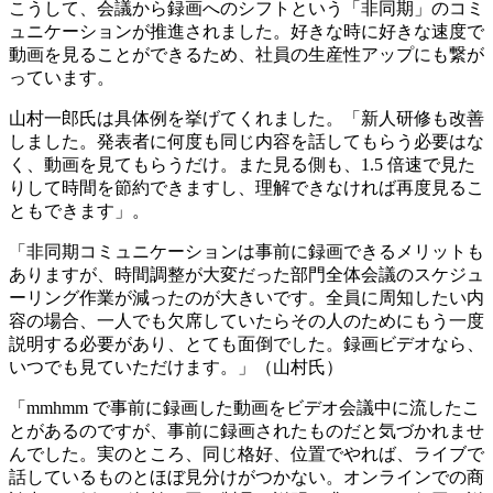
こうして、会議から録画へのシフトという「非同期」のコミ
ュニケーションが推進されました。好きな時に好きな速度で
動画を見ることができるため、社員の生産性アップにも繋が
っています。
山村一郎氏は具体例を挙げてくれました。「新人研修も改善
しました。発表者に何度も同じ内容を話してもらう必要はな
く、動画を見てもらうだけ。また見る側も、1.5 倍速で見た
りして時間を節約できますし、理解できなければ再度見るこ
ともできます」。
「非同期コミュニケーションは事前に録画できるメリットも
ありますが、時間調整が大変だった部門全体会議のスケジュ
ーリング作業が減ったのが大きいです。全員に周知したい内
容の場合、一人でも欠席していたらその人のためにもう一度
説明する必要があり、とても面倒でした。録画ビデオなら、
いつでも見ていただけます。」（山村氏）
「mmhmm で事前に録画した動画をビデオ会議中に流したこ
とがあるのですが、事前に録画されたものだと気づかれませ
んでした。実のところ、同じ格好、位置でやれば、ライブで
話しているものとほぼ見分けがつかない。オンラインでの商