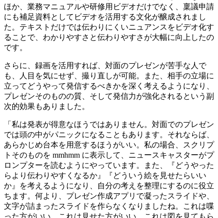
ほか、業務マニュアルや研修用ビデオだけでなく、稟議申請
にも補足資料としてビデオを活用する文化が醸成されまし
た。テキストだけでは伝わりにくいニュアンスをビデオ化す
ることで、わかりやすさと伝わりやすさが大幅に向上したの
です。
さらに、録画を活用すれば、対面のプレゼンが苦手な人で
も、人目を気にせず、撮り直しが可能。また、相手の立場に
立ってどうやって発信するべきかを深く考えるようになり、
プレゼンそのものの質、そして発信力が強化されるという副
次的効果もありました。
「私は発表が得意なほうではありません。対面でのプレゼン
では頭の中がパニックになることもあります。それならば、
あらかじめ台本を用意するほうがいい。私の場合、スクリプ
トそのものを mmhmm に表示して、ニュースキャスターがプ
ロンプターを読むようにやっています。また、『どうやった
らより伝わりやすくなるか』『どういう絵を見せたらいい
か』を考えるようになり、自分の考えを整理にするのに役立
ちます。何より、プレゼン作成アプリで凝ったスライドや、
文字が詰まったスライドを作らなくなりましたね。これは喋
った方がいい、これは見せた方がいい、これは図を見てもら