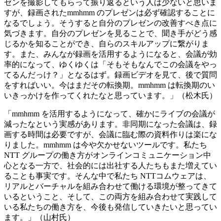
ゼンを撮影してもらって振り返るという人は少ないと思いま
すが、録画されたmmhmm のプレゼンは必ず確認することに
なるでしょう。そうすると自分のプレゼンの改善すべき点に
気づきます。自分のプレゼンを見ることで、聞き手がどう感
じるかを知ることができ、自らのスキルアップに繋がりま
す。また、みんなが録画を活用するようになると、会議が効
率的になって、ゆくゆくは「そもそもなんでこの会議をやっ
てるんだっけ？」となるはず。録画ビデオを見て、後で質問
をすればいい。今はまだその転換期。mmhmm は転換期のい
いきっかけを作ってくれたなと思っています。」（松木氏）
「mmhmm を活用するようになって、確かにライブの会議が
減ったなという実感があります。非同期になった会議は、録
画する時間は必要ですが、会議に臨む際の資料作りは楽にな
りました。mmhmm は今や欠かせないツールです。私たち
NTT グループの働き方がオンラインコミュニケーション中
心となる一方で、社会的には出社する人たちもまた増えてい
ることも事実です。そんな中で私たち NTTコムウェアは、
リアルとバーチャルを組み合わせて働ける環境が整ってきて
いるということ、そして、この両方を組み合わせて実践して
いる私たちの働き方を、今後も発信していきたいと思ってい
ます。」（山村氏）