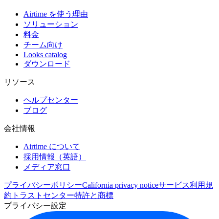
Airtime を使う理由
ソリューション
料金
チーム向け
Looks catalog
ダウンロード
リソース
ヘルプセンター
ブログ
会社情報
Airtime について
採用情報（英語）
メディア窓口
プライバシーポリシー
California privacy notice
サービス利用規
約
トラストセンター
特許と商標
プライバシー設定