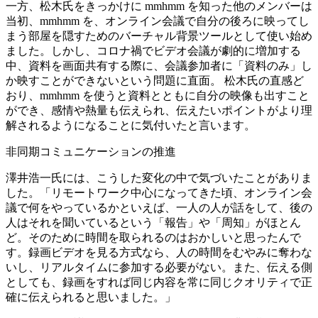
一方、松木氏をきっかけに mmhmm を知った他のメンバーは
当初、mmhmm を、オンライン会議で自分の後ろに映ってし
まう部屋を隠すためのバーチャル背景ツールとして使い始め
ました。しかし、コロナ禍でビデオ会議が劇的に増加する
中、資料を画面共有する際に、会議参加者に「資料のみ」し
か映すことができないという問題に直面。 松木氏の直感ど
おり、mmhmm を使うと資料とともに自分の映像も出すこと
ができ、感情や熱量も伝えられ、伝えたいポイントがより理
解されるようになることに気付いたと言います。
非同期コミュニケーションの推進
澤井浩一氏には、こうした変化の中で気づいたことがありま
した。「リモートワーク中心になってきた頃、オンライン会
議で何をやっているかといえば、一人の人が話をして、後の
人はそれを聞いているという「報告」や「周知」がほとん
ど。そのために時間を取られるのはおかしいと思ったんで
す。録画ビデオを見る方式なら、人の時間をむやみに奪わな
いし、リアルタイムに参加する必要がない。また、伝える側
としても、録画をすれば同じ内容を常に同じクオリティで正
確に伝えられると思いました。」