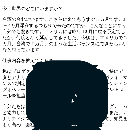
今、世界のどこにいますか？
台湾の台北にいます。こちらに来てもうすぐ 8 カ月です。3
〜 4カ月滞在するつもりで来たのですが、こんなことになり
自分でも驚きです。アメリカには昨年 10 月に戻る予定でし
たが、何度となく延期してきました。今後は、アメリカで 5
カ月、台湾で 7 カ月、のような生活バランスにできたらいい
なと思っています。
仕事内容を教えてください。
私はプロダクトマーケティング・マネージャーで、特にデー
タとアナリティクスを専門にしています。以前はパフォーマ
ンスの測定に重点を置いていましたが、現在はマーケティン
グオペレーション・マネージャーの Ben が、ペイドや E メ
ールを担当しています。
自分たちは 2 人のチームですが、主にマーケティングチーム
と協力して、新しいイニシアチブを特定、実行し、また、ア
ナリティクスチームやプロダクトチームと協力して、知見を
より高め、会社のゴールに向けて貢献しています。