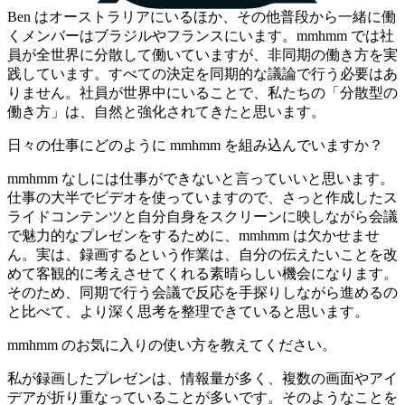
Ben はオーストラリアにいるほか、その他普段から一緒に働
くメンバーはブラジルやフランスにいます。mmhmm では社
員が全世界に分散して働いていますが、非同期の働き方を実
践しています。すべての決定を同期的な議論で行う必要はあ
りません。社員が世界中にいることで、私たちの「分散型の
働き方」は、自然と強化されてきたと思います。
日々の仕事にどのように mmhmm を組み込んでいますか？
mmhmm なしには仕事ができないと言っていいと思います。
仕事の大半でビデオを使っていますので、さっと作成したス
ライドコンテンツと自分自身をスクリーンに映しながら会議
で魅力的なプレゼンをするために、mmhmm は欠かせませ
ん。実は、録画するという作業は、自分の伝えたいことを改
めて客観的に考えさせてくれる素晴らしい機会になります。
そのため、同期で行う会議で反応を手探りしながら進めるの
と比べて、より深く思考を整理できていると思います。
mmhmm のお気に入りの使い方を教えてください。
私が録画したプレゼンは、情報量が多く、複数の画面やアイ
デアが折り重なっていることが多いです。そのようなことを