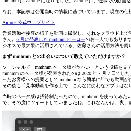
mmhmm は Airtime になりました。Airtime は、仕事
なお、本記事は公開当時の情報に基づいています。現在の仕
Airtime 公式ウェブサイト
営業活動や接客の様子を動画に撮影し、それをクラウド上で
さん。
6 月に発表した mmhmm ヒーロー
のお一人でもありま
ジネスで最大限に活用されている、佐藤さんの活用方法を伺
まず mmhmm との出会いについて教えていただけますか？
ソーシャルで「mmhmm ベータ版がヤバい」という投稿を見て、
mmhmm のベータ版が発表されたのは 2020 年 7 月 7 
ったお客様への提案として mmhmm なら簡単に誰でも動
その後も「見本動画を作る上で、こんなに便利なアプリはない」
当時のベータ版は招待制だったので、mmhmm を使ってみ
で、その度にツイートしていましたね。これなんかは、夜、