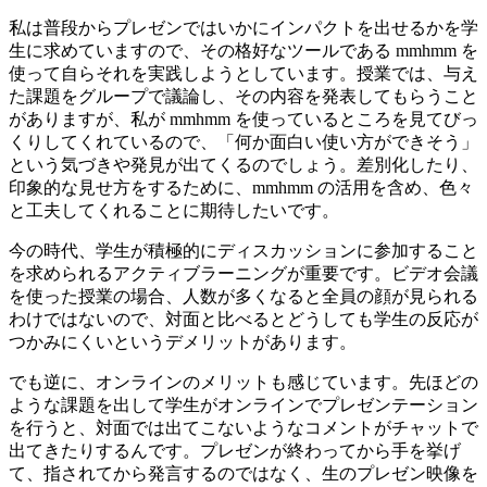
私は普段からプレゼンではいかにインパクトを出せるかを学
生に求めていますので、その格好なツールである mmhmm を
使って自らそれを実践しようとしています。授業では、与え
た課題をグループで議論し、その内容を発表してもらうこと
がありますが、私が mmhmm を使っているところを見てびっ
くりしてくれているので、「何か面白い使い方ができそう」
という気づきや発見が出てくるのでしょう。差別化したり、
印象的な見せ方をするために、mmhmm の活用を含め、色々
と工夫してくれることに期待したいです。
今の時代、学生が積極的にディスカッションに参加すること
を求められるアクティブラーニングが重要です。ビデオ会議
を使った授業の場合、人数が多くなると全員の顔が見られる
わけではないので、対面と比べるとどうしても学生の反応が
つかみにくいというデメリットがあります。
でも逆に、オンラインのメリットも感じています。先ほどの
ような課題を出して学生がオンラインでプレゼンテーション
を行うと、対面では出てこないようなコメントがチャットで
出てきたりするんです。プレゼンが終わってから手を挙げ
て、指されてから発言するのではなく、生のプレゼン映像を