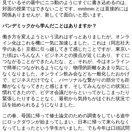
見ているその最中にニコ動のようにすぐに書き込めるのは、
対面の授業ではできないことです。mmhmm とは直接的には
関係ありませんが、新しくて面白いと思います。
パンデミックから学んだことはありますか？
働き方を変えようという流れはずっとありましたが、オンラ
イン化はこれを機に一気に加速しました。これは（同志社大
学のある）京都に引っ越してきて感じたことですが、東京い
た頃はいろんな人・ビジネスとの接点が近くにあり、すぐに
つながることができたんだな、と。それが、今はオンライン
で簡単につながれるようになり、物理的距離をあまり気にし
なくなりました。オンライン飲み会なども一般化したおかげ
で、ビジネスだけでなく、パーソナルな繋がりの部分でも距
離がなくなってきたと感じます。そしてみんながこの状況に
慣れてきたので、ビデオ会議だからといってかしこまったり
緊張したりすることなく、最初から気持ちがほぐれた状況で
話を始められるようになりました。
この春、母国に帰って修士論文のための調査をしている途中
にロックダウンが始まってしまい、日本に帰って来られなく
なってしまったという学生がいました。でも今年は口頭試問