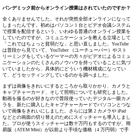
パンデミック前からオンライン授業はされていたのですか？
全くありませんでした。それが突然全部オンラインになって
しまったんです。初めはパソコン 1 台とビデオ会議システム
で授業を配信するという、いわゆる普通のオンライン授業を
していたのですが、コミュニケーションを教える立場として
「これではちょっと貧弱だな」と思い直しました。YouTube
は普段から見ていて、YouTuber （ユーチューバー）やスト
リーミングをしているゲーマーの方々がビデオによるコミュ
ニケーションのたくさんのノウハウを持っていることに気づ
いていましたから、具体的にどういう機材構成になってい
て、どうセッティングしているのかを調べました。
まずは画像をきれいにするところから取りかかり、カメラと
キャプチャーカード、そして照明についても研究しました。
動画を撮るのが好きなので普段使っていたデジタル一眼カメ
ラを、新たに購入したキャプチャーカードでパソコンとつな
いで画像をきれいにしました。さらには第 2 カメラや iPad
などとの画面の切り替えのためにスイッチャーも導入しまし
た。プロが使うスイッチャーは数十万円もするのですが、簡
易版（ATEM Mini）が以前より手頃な価格（4 万円弱）で手