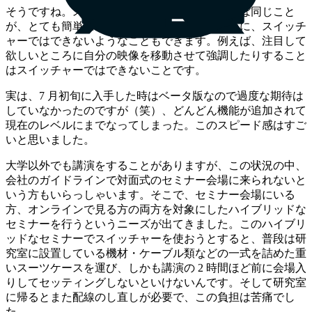
そうですね。スイッチャーを使わなくても、ほぼ同じこと
が、とても簡単にできるようになりました。逆に、スイッチ
ャーではできないようなこともできます。例えば、注目して
欲しいところに自分の映像を移動させて強調したりすること
はスイッチャーではできないことです。
実は、7 月初旬に入手した時はベータ版なので過度な期待は
していなかったのですが（笑）、どんどん機能が追加されて
現在のレベルにまでなってしまった。このスピード感はすご
いと思いました。
大学以外でも講演をすることがありますが、この状況の中、
会社のガイドラインで対面式のセミナー会場に来られないと
いう方もいらっしゃいます。そこで、セミナー会場にいる
方、オンラインで見る方の両方を対象にしたハイブリッドな
セミナーを行うというニーズが出てきました。このハイブリ
ッドなセミナーでスイッチャーを使おうとすると、普段は研
究室に設置している機材・ケーブル類などの一式を詰めた重
いスーツケースを運び、しかも講演の 2 時間ほど前に会場入
りしてセッティングしないといけないんです。そして研究室
に帰るとまた配線のし直しが必要で、この負担は苦痛でし
た。