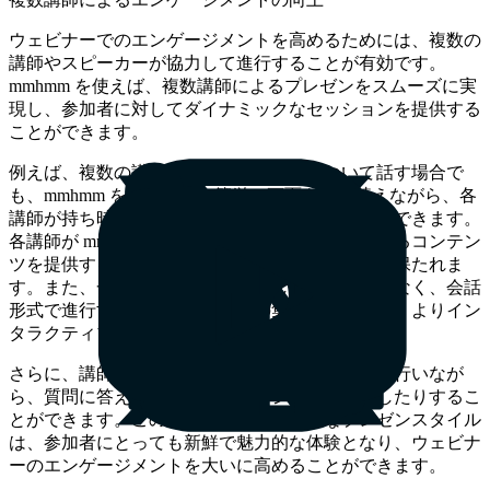
ウェビナーでのエンゲージメントを高めるためには、複数の
講師やスピーカーが協力して進行することが有効です。
mmhmm を使えば、複数講師によるプレゼンをスムーズに実
現し、参加者に対してダイナミックなセッションを提供する
ことができます。
例えば、複数の講師が異なるトピックについて話す場合で
も、mmhmm を使うことで簡単に画面を切り替えながら、各
講師が持ち時間内に効率よく情報を伝えることができます。
各講師が mmhmm を活用して視覚的に統一感のあるコンテン
ツを提供することで、ウェビナー全体の一貫性が保たれま
す。また、一人の講師が長時間話し続けるのではなく、会話
形式で進行することで、参加者の集中力を維持し、よりイン
タラクティブなセッションを実現できます。
さらに、講師同士がリアルタイムでのやり取りを行いなが
ら、質問に答えたり、ディスカッションを展開したりするこ
とができます。このようなダイナミックなプレゼンスタイル
は、参加者にとっても新鮮で魅力的な体験となり、ウェビナ
ーのエンゲージメントを大いに高めることができます。