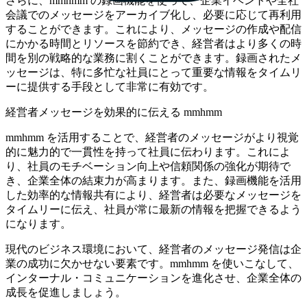
さらに、mmhmm の録画機能を使って、企業イベントや全社
会議でのメッセージをアーカイブ化し、必要に応じて再利用
することができます。これにより、メッセージの作成や配信
にかかる時間とリソースを節約でき、経営者はより多くの時
間を別の戦略的な業務に割くことができます。録画されたメ
ッセージは、特に多忙な社員にとって重要な情報をタイムリ
ーに提供する手段として非常に有効です。
経営者メッセージを効果的に伝える mmhmm
mmhmm を活用することで、経営者のメッセージがより視覚
的に魅力的で一貫性を持って社員に伝わります。これによ
り、社員のモチベーション向上や信頼関係の強化が期待で
き、企業全体の結束力が高まります。また、録画機能を活用
した効率的な情報共有により、経営者は必要なメッセージを
タイムリーに伝え、社員が常に最新の情報を把握できるよう
になります。
現代のビジネス環境において、経営者のメッセージ発信は企
業の成功に欠かせない要素です。mmhmm を使いこなして、
インターナル・コミュニケーションを進化させ、企業全体の
成長を促進しましょう。