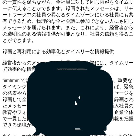
の一貫性を保ちながら、全社員に対して同じ内容をタイムリ
ーに伝えることができます。録画されたメッセージは、リモ
ートワーク中の社員や異なるタイムゾーンにいる社員にも共
有できるため、物理的な全社会議に参加できない人にも同じ
メッセージを届けられます。また、これにより、経営者から
の透明性のある情報提供が可能となり、社員の信頼を得るこ
とができます。
録画と再利用による効率化とタイムリーな情報提供
経営者からのメッセージを社員に届ける際には、タイムリー
で効率的な情報提供が求められます。
mmhmm では、経営者が事前にメッセージを録画し、重要な
タイミングで社員に配信することができます。例えば、緊急
の発表や方針の変更があった場合でも、迅速にメッセージを
録画して全社員に配信することができます。また、録画され
たメッセージは後から見返すことができるため、新入社員の
教育やフォローアップにも活用可能。これにより、企業全体
で一貫した情報共有が実現し、社員が常に最新の情報を把握
できる環境が整います。