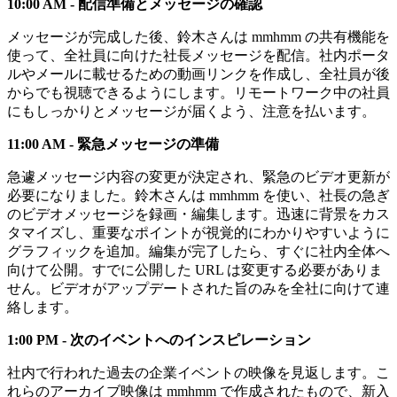
10:00 AM - 配信準備とメッセージの確認
メッセージが完成した後、鈴木さんは mmhmm の共有機能を
使って、全社員に向けた社長メッセージを配信。社内ポータ
ルやメールに載せるための動画リンクを作成し、全社員が後
からでも視聴できるようにします。リモートワーク中の社員
にもしっかりとメッセージが届くよう、注意を払います。
11:00 AM - 緊急メッセージの準備
急遽メッセージ内容の変更が決定され、緊急のビデオ更新が
必要になりました。鈴木さんは mmhmm を使い、社長の急ぎ
のビデオメッセージを録画・編集します。迅速に背景をカス
タマイズし、重要なポイントが視覚的にわかりやすいように
グラフィックを追加。編集が完了したら、すぐに社内全体へ
向けて公開。すでに公開した URL は変更する必要がありま
せん。ビデオがアップデートされた旨のみを全社に向けて連
絡します。
1:00 PM - 次のイベントへのインスピレーション
社内で行われた過去の企業イベントの映像を見返します。こ
れらのアーカイブ映像は mmhmm で作成されたもので、新入