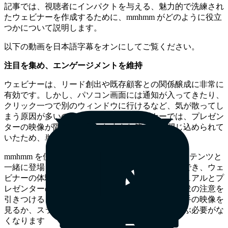
記事では、視聴者にインパクトを与える、魅力的で洗練され
たウェビナーを作成するために、mmhmm がどのように役立
つかについて説明します。
以下の動画を日本語字幕をオンにしてご覧ください。
注目を集め、エンゲージメントを維持
ウェビナーは、リード創出や既存顧客との関係醸成に非常に
有効です。しかし、パソコン画面には通知が入ってきたり、
クリック一つで別のウィンドウに行けるなど、気が散ってし
まう原因が多いのも確か。従来のウェビナーでは、プレゼン
ターの映像が隅に表示された小さな箱の中に閉じ込められて
いたため、単調で退屈なものになりがちでした。
mmhmm を使えば、プレゼンターは、見せたいコンテンツと
一緒に登場して、自分自身をアピールすることができ、ウェ
ビナーの体験を一変させることができます。ビジュアルとプ
レゼンターの見え方の設定を駆使することで、聴衆の注意を
引きつけることができるのです。視聴者は、話し手の映像を
見るか、スライドなどのビジュアルを見るかを選ぶ必要がな
くなります