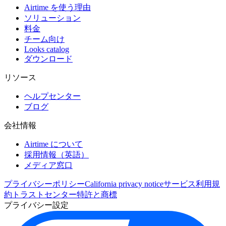
Airtime を使う理由
ソリューション
料金
チーム向け
Looks catalog
ダウンロード
リソース
ヘルプセンター
ブログ
会社情報
Airtime について
採用情報（英語）
メディア窓口
プライバシーポリシー
California privacy notice
サービス利用規
約
トラストセンター
特許と商標
プライバシー設定