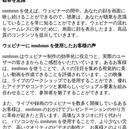
観客を意識
mmhmm を使えば、ウェビナーの間中、あなたの顔を画面に
映し続けることができるので、聴衆は、あなたが聴衆を意識
していることを常に知ることができます。ウェビナーの流れ
をシームレスに保つために、画面に顔を表示したまま、高品
質のコンテンツを提示していきます。
ウェビナーに mmhmm を使用したお客様の声
mmhmm はウェビナー制作の効率化に役立つと、実際のユー
ザーの皆さまからもご感想をいただいています。あるお客様
は、mmhmm を使うことで、人々の注目を集める視覚的に美
しい動画を作成できることを評価されています。この映像
は、ライブのワークショップでも使用することができ、優れ
たアイデアやコンテンツと素晴らしいビジュアル要素を組み
合わせることで、参加者を魅了することができます。
また、ライブや録画のウェビナーを数多く開催しているある
お客様は、mmhmm のおかげでプレゼンテーションのやり方
に革命が起きたと言います。高価なスタジオに行く代わり
に、パソコンから mmhmm を使用することで、より少ない労
力で、高いクオリティのビデオの制作と、お客様とのより高