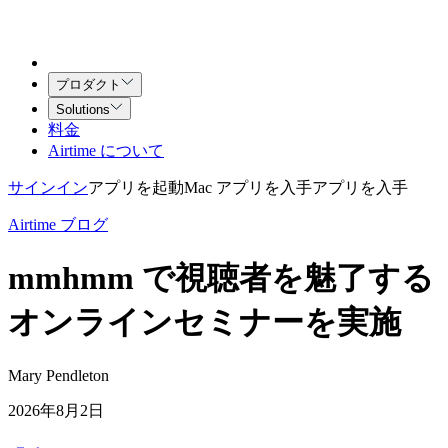
プロダクト
Solutions
料金
Airtime について
サインイン
アプリを起動
Mac アプリを入手
アプリを入手
Airtime ブログ
mmhmm で視聴者を魅了する
オンラインセミナーを実施
Mary Pendleton
2026年8月2日