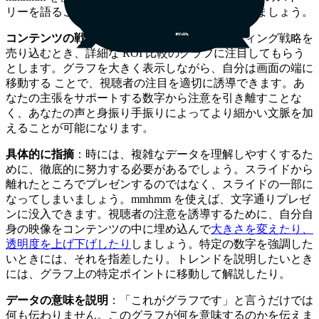
リーを語ることができます。その方法をご紹介しましょう。
コンテンツの戦略的配置
：見込み客にマーケティング戦略を
売り込むとき、詳細な ROI 比較のグラフに注目してもらう
とします。グラフを大きく表示しながら、自分は画面の端に
移動する ことで、視聴者の注目を適切に誘導できます。あ
なたの主張をサポートする数字から注意を引き離すことな
く、あなたの声と身振り手振りによってより細かい文脈を加
えることが可能になります。
具体的に指摘
：時には、複雑なデータを理解しやすくするた
めに、徹底的に努力する必要があるでしょう。スライドから
離れたところでプレゼンするのではなく、スライドの一部に
なってしまいましょう。mmhmm を使えば、文字通りプレゼ
ンに没入できます。視聴者の注意を誘導するために、自分自
身の映像をコンテンツの中に埋め込んで
大きさを変えたり、
透明度を上げ下げしたり
しましょう。特定の数字を強調した
いときには、それを指差したり。トレンドを説明したいとき
には、グラフ上の特定ポイントに移動して解説したり。
データの意味を説明
：「これがグラフです」と言うだけでは
何も伝わりません。このグラフが何を意味するのかを伝えま