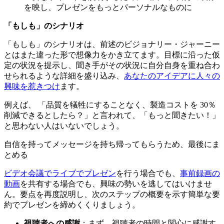
を映し、プレゼンをもっとパーソナルなものに
「もしも」のシナリオ
「もしも」のシナリオは、前述のビジョナリー・ジャーニー
とはまた違った形で想像力をかき立てます。目標に沿った仮
定の状況を提示し、聞き手がその状況に自分自身を重ね合わ
せられるような詳細を盛り込み、
あなたのアイデアに人々の
興味を惹きつけ
ます。
例えば、 「品質を犠牲にすることなく、製造コストを 30％
削減できるとしたら？」と言われて、「もっと聞きたい！」
と思わない人はいないでしょう。
自信を持ってメッセージを持ち帰ってもらうため、最後にま
とめる
ビデオ会議でライブでプレゼン
を行う場合でも、
事前録画の
動画
を共有する場合でも、興味の勢いを逃してはいけませ
ん。要点を再度説明し、次のステップの概要を示す簡単な要
約でプレゼンを締めくくりましょう。
視聴者への感謝
：まず、視聴者の時間と関心に感謝す