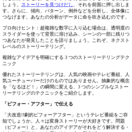
しょう。
ストーリーを見つけだし
、それを前面に押し出しま
す。さらに、傾向、パターン、例外などを分析し、全体像に
つなげます。あなたの分析がデータに命を吹き込むのです。
プロ向けヒント：超複雑な数字に入り込む場合は、透明度の
スライダーを使って背景に溶け込み、シーンの一部に残りつ
つあなたが発見したことを語りましょう。これぞ、ネクスト
レベルのストーリーテリング。
複雑なアイデアを明確にする 3 つのストーリーテリングテク
ニック
優れたストーリーテリングは、人気の映画やテレビ番組、人
気ユーチューバーだけのものではありません。抽象的な概念
を「なるほど！」の瞬間に変える、3 つのシンプルなストー
リーテリングのテクニックをご紹介します。
「ビフォー・アフター」で伝える
「大改造!!劇的ビフォーアフター」というテレビ番組をご存
知でしょうか。人々は変身ストーリーが大好きです。問題
（ビフォー）と、あなたのアイデアがそれをどう解決する・