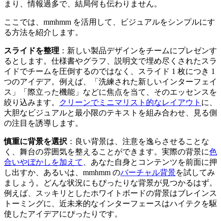
まり、情報過多で、結局何も伝わりません。
ここでは、mmhmm を活用して、ビジュアルをシンプルにす
る方法を紹介します。
スライドを整理
：新しい製品デザインをチームにプレゼンす
るとします。仕様書やグラフ、説明文で埋め尽くされたスラ
イドでチームを圧倒するのではなく、スライド 1 枚につき 1
つのアイデア。例えば、「洗練された新しいインターフェイ
ス」「際立った機能」などに焦点を当て、そのエッセンスを
絞り込みます。
クリーンでミニマリスト的なレイアウト
に、
大胆なビジュアルと最小限のテキストを組み合わせ、見る側
の注目を誘導します。
慎重に背景を選択
：良い背景は、注意を逸らさせることな
く、舞台の雰囲気を整えることができます。実際の背景に
色
合いやぼかしを加えて
、あなた自身とコンテンツを前面に押
し出すか、あるいは、mmhmm の
バーチャル背景
を試してみ
ましょう。どんな状況にもぴったりな背景が見つかるはず。
例えば、スッキリとしたホワイトボードの背景はブレインス
トーミングに、近未来的なインターフェースはハイテクを駆
使したアイデアにぴったりです。