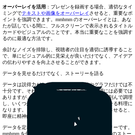
オーバーレイを活用
：プレゼンを録画する場合、適切なタイ
ミングで
テキストや画像をオーバーレイ
させると、重要なポ
イントを強調できます。mmhmm のオーバーレイとは、あな
たが話している間に、フルスクリーンで表示されるタイトル
カードやビジュアルのことです。本当に重要なことを強調す
るのに最適な方法です。
余計なノイズを排除し、視聴者の注目を適切に誘導すること
で、単にビジュアル的に見栄えが良いだけでなく、アイデア
の伝わりやすさを向上させることができます。
データを見せるだけでなく、ストーリーを語る
データは説得力がありますが、生の数値やグラフだけでは不
十分です。それらは食材のようなもので、料理には必要では
ありますが、そのままでは美味しくありません。刻んで調理
し、いくつかのスパイスを加えてこそ、食欲をそそる料理に
なります。さらに、データの洪水で見る側を混乱させると、
即座に精神的なシャットダウンが発生します。
データを定着させるのは、それを軸にしたストーリーです。
mmhmm を使えば、明確で説得力のあるデータ主導のストー