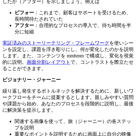
したか（アフター）を示しましょう。例えば
ビフォー
：これまで、顧客はサポートを受けるため、
長時間待たされていた
アフター
：合理的なプロセスの導入で、待ち時間を半
分に短縮
実証済みのストーリーテリング・フレームワーク
を使いシー
ンを設定し、課題を浮き彫りにし、何が変化したのかを説明
します。また、コンテンツを mmhmm で構成し、変化を視覚
的に説明。
画面分割レイアウト
で、コントラストを際立たせ
ることができます。
ビジョナリー・ジャーニー
繰り返し発生するボトルネックを解決するために、新しいワ
ークフローをチームに提案するとします。親しみやすい質問
や課題から始め、あなたのプロセスを段階的に説明し、最後
に解決策を提示します。
関連する画像を使って、旅（ジャーニー）の各ステッ
プを説明
重要なポイントを説明するために画面上に自分の映像