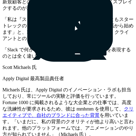
新規顧客とのビデオ通話で、
mmhmm
を使ってアイスブレイ
クするのがお気に入りです。
「私は『スター・ウォーズのファンですか、それともスター
トレックのファンですか？』という他愛もない会話から始め
ます」と、Michaels 氏。 「主な使い方のひとつは、クライ
アントとのアイスブレイクです。」
「Slack で何かを書くのと、ビデオで実際に感情を表現する
のとは全く違います」
Scott Michaels 氏
Apply Digital 最高製品責任者
Michaels 氏は、Apply Digital のイノベーション・ラボも担当
しており、常にツールの実験と評価を行っています。
Fortune 1000 に掲載されるような大企業との仕事では、高度
な洗練性が要求されるため、彼は mmhmm を使用して、
クリ
エイティブで、自社のブランドに合った背景
を用いていま
す。「いまだに、私の背景のクオリティが他より高いと言わ
れます。他のプラットフォームでは、アニメーションのやり
方が知られていません」（Michaels 氏）。