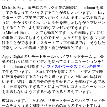
Michaels 氏は、最先端のテック企業の同僚に、mmhmm を試
してみるようアドバイスすることが多いといいます。「私は
スタートアップ業界に友人がたくさんいます。天気予報のよ
うに、分かりやすく示したい部分を差し示しながらプレゼン
をすることで、より魅力的なプレゼンができます」
（Michaels 氏）。「とても効果的です。人の興味はすぐに他
の事象に流れてしまうものですが、人々の注意を引きつけ続
けることができます。スタートアップの環境では、そうした
特別なレベルの洗練・驚き・喜びが効果的です。」
Apply Digital のリモートチームやハイブリッドチームは、会
議の代わりに非同期ビデオを使ってコミュニケーションをと
り、mmhmm が目指す「
オフィス外ワークスタイルの世界
」
で生きています。「Slack で何かを書くのと、ビデオで実際
に感情を表現するのとは全く違います」と Michaels 氏は言
います。彼は、真の自分の姿を見せることを奨励すべきであ
り、完璧を求めすぎることによって良いコミュニケーション
を阻害しないようにするべきであると考えています。
彼は言います。「それが、リモートチームやハイブリッドチ
ームをよりうまく機能させるための最大のポイントでしょ