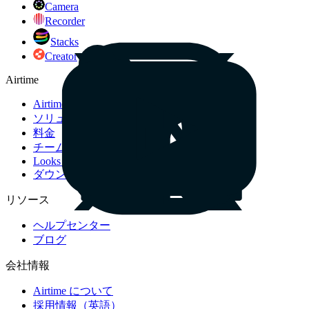
Camera
Recorder
Stacks
Creator
Airtime
Airtime を使う理由
ソリューション
料金
チーム向け
Looks catalog
ダウンロード
リソース
ヘルプセンター
ブログ
会社情報
Airtime について
採用情報（英語）