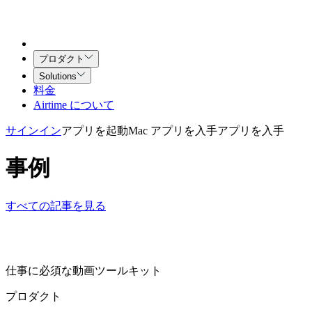
プロダクト
Solutions
料金
Airtime について
サインイン
アプリを起動
Mac アプリを入手
アプリを入手
事例
すべての記事を見る
仕事に必須な動画ツールキット
プロダクト