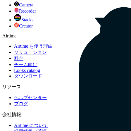
Camera
Recorder
Stacks
Creator
Airtime
Airtime を使う理由
ソリューション
料金
チーム向け
Looks catalog
ダウンロード
リソース
ヘルプセンター
ブログ
会社情報
Airtime について