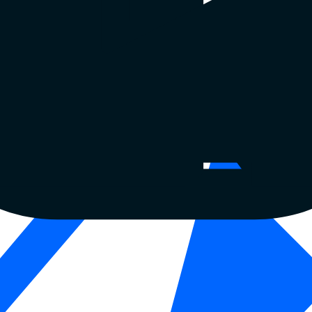
約
トラストセンター
特許と商標